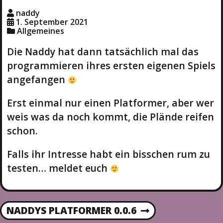
naddy
1. September 2021
Allgemeines
Die Naddy hat dann tatsächlich mal das
programmieren ihres ersten eigenen Spiels
angefangen
Erst einmal nur einen Platformer, aber wer
weis was da noch kommt, die Plände reifen
schon.
Falls ihr Intresse habt ein bisschen rum zu
testen… meldet euch
B
NADDYS PLATFORMER 0.0.6
N
E