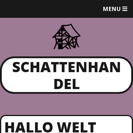
T
MENU
O
G
G
L
E
M
E
N
SCHATTENHAN
U
DEL
HALLO WELT