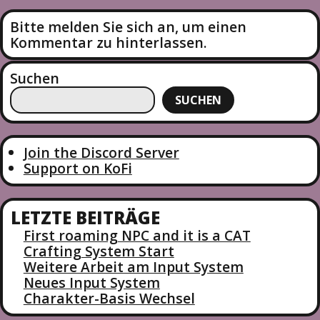
E
I
X
Bitte melden Sie sich an, um einen
T
T
Kommentar zu hinterlassen.
P
R
O
A
Suchen
S
G
T
SUCHEN
S
N
A
Join the Discord Server
Support on KoFi
V
I
G
LETZTE BEITRÄGE
A
First roaming NPC and it is a CAT
T
Crafting System Start
I
Weitere Arbeit am Input System
Neues Input System
O
Charakter-Basis Wechsel
N